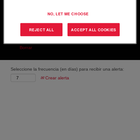
Buscar por ubicación
NO, LET ME CHOOSE
Mostrar más opciones
REJECT ALL
ACCEPT ALL COOKIES
Borrar
Seleccione la frecuencia (en días) para recibir una alerta:
Crear alerta