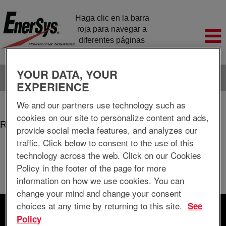
Haga clic en la barra 
roja para navegar a 
diferentes páginas 
de la empresa
YOUR DATA, YOUR
Idioma
Ver perfil
EXPERIENCE
(página
Página principal
|
Warrensburg en EnerSys Delaware Inc.
We and our partners use technology such as
actual)
cookies on our site to personalize content and ads,
Resultados de búsqueda de
"Warrensburg".
provide social media features, and analyzes our
traffic. Click below to consent to the use of this
En este momento, no hay ningún cargo vacante acorde a sus
technology across the web. Click on our Cookies
preferencias "
".
Warrensburg
Policy in the footer of the page for more
A continuación figuran las 0 últimas ofertas de empleo publicadas
information on how we use cookies. You can
por EnerSys Delaware Inc. por si le resultan de interés.
change your mind and change your consent
choices at any time by returning to this site.
See
Buscar por palabra clave
Policy