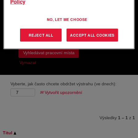
Policy
Vyhledávat podle klíčového slova
NO, LET ME CHOOSE
Vyhledávání podle místa
REJECT ALL
ACCEPT ALL COOKIES
Zobrazit více možností
Vymazat
Vyberte, jak často chcete obdržet výstrahu (ve dnech):
Vytvořit upozornění
Výsledky
1 – 1
z
1
Titul