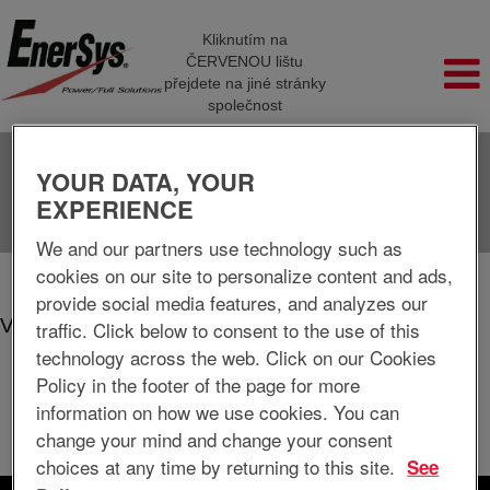
Kliknutím na
ČERVENOU lištu
přejdete na jiné stránky
společnost
YOUR DATA, YOUR
Jazyk
Zobrazit profil
EXPERIENCE
We and our partners use technology such as
cookies on our site to personalize content and ads,
(akt
Na domovskou stránku
|
Warrensburg v EnerSys Delaware Inc.
stra
provide social media features, and analyzes our
Výsledky hledání pro
traffic. Click below to consent to the use of this
"Warrensburg".
technology across the web. Click on our Cookies
Žádná volná pracovní místa v současnosti neodpovídají
Policy in the footer of the page for more
„
“.
Warrensburg
information on how we use cookies. You can
1 nejnovějších pracovních míst zveřejněných EnerSys Delaware
change your mind and change your consent
Inc. je pro vás uvedeno níže.
choices at any time by returning to this site.
See