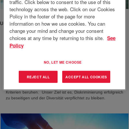
traffic. Click below to consent to the use of this
technology across the web. Click on our Cookies
Policy in the footer of the page for more
information on how we use cookies. You can
Unsere Verpflichtung
change your mind and change your consent
EnerSys hat sich das Ziel gesetzt, allen qualifizierten Bewerbern
choices at any time by returning to this site.
See
und Mitarbeitern in sämtlichen Beschäftigungsaspekten gleiche
Policy
Chancen zu bieten, ohne Berücksichtigung von Geschlecht,
Rasse, Hautfarbe, Religion, nationale Herkunft, Alter,
Behinderung, abgedecktem Veteranenstatus oder jeder
NO, LET ME CHOOSE
sonstigen gesetzlich geschützten Eigenschaft.
Dementsprechend haben wir einen Fördermaßnahmenplan
eingeführt, der uns bei der dabei unterstützt, dass unsere
REJECT ALL
ACCEPT ALL COOKIES
Beschäftigungsrichtlinien ausschließlich auf
Stellenanforderungen, Arbeitsleistung und arbeitsbezogenen
Kriterien beruhen. Unser Ziel ist es, Diskriminierung erfolgreich
zu beseitigen und der Diversität verpflichtet zu bleiben.