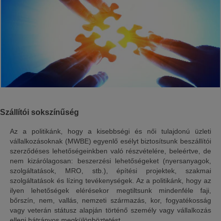
Szállítói sokszínűség
Az a politikánk, hogy a kisebbségi és női tulajdonú üzleti
vállalkozásoknak (MWBE) egyenlő esélyt biztosítsunk beszállítói
szerződéses lehetőségeinkben való részvételére, beleértve, de
nem kizárólagosan: beszerzési lehetőségeket (nyersanyagok,
szolgáltatások, MRO, stb.), építési projektek, szakmai
szolgáltatások és lízing tevékenységek. Az a politikánk, hogy az
ilyen lehetőségek elérésekor megtiltsunk mindenféle faji,
bőrszín, nem, vallás, nemzeti származás, kor, fogyatékosság
vagy veterán státusz alapján történő személy vagy vállalkozás
elleni hátrányos megkülönböztetést.