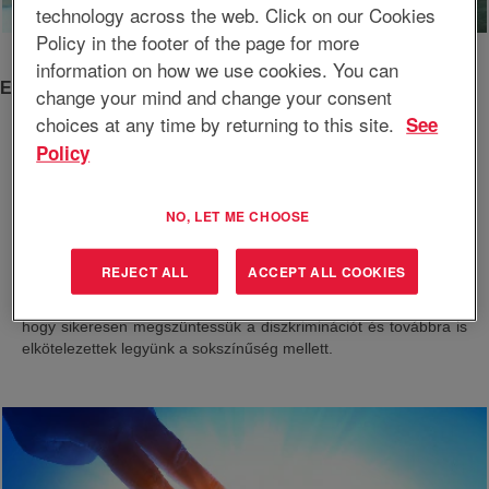
technology across the web. Click on our Cookies
Policy in the footer of the page for more
information on how we use cookies. You can
Elkötelezettségünk
change your mind and change your consent
choices at any time by returning to this site.
See
Az EnerSys elkötelezett amellett, hogy egyenlő foglalkoztatási
Policy
lehetőségeket biztosítson minden képzett pályázónak és
munkavállalónak tekintet nélkül a nemükre, fajukra, bőrszínükre,
vallásukra, nemzetiségükre, életkorukra, fogyatékosságukra,
NO, LET ME CHOOSE
fedett veterán státuszukra vagy más törvény által védett egyéb
jellemzőre. Ezért elfogadtunk egy pozitív akció tervet, ami segít
biztosítanunk, hogy a foglalkoztatási politikánk kizárólag a
REJECT ALL
ACCEPT ALL COOKIES
munkahelyi követelményeken, a munkakörülményeken és a
munkához kapcsolódó kritériumokon alapuljon. Az a célunk,
hogy sikeresen megszüntessük a diszkriminációt és továbbra is
elkötelezettek legyünk a sokszínűség mellett.