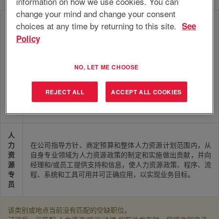
information on how we use cookies. You can
change your mind and change your consent
人
choices at any time by returning to this site.
See
力
Policy
资
源
在现有的业务战略和人力资源政策范围内，为指定部门/领域
业
NO, LET ME CHOOSE
分析、建议和实施综合人力资源解决方案，以促进高效且有
务
效的业务流程。
合
作
REJECT ALL
ACCEPT ALL COOKIES
伙
伴
人
力
在公司指导方针、商定预算和整体人力资源计划范围内，从
资
自身专业领域为人力资源政策的制定和实施做出贡献，并向
源
经理和/或员工提供支持和信息，使人力资源政策、程序、流
专
程、系统和工具可用并可正确应用，以实现业务目标。
员
该类别或地点当前没有匹配的空缺职位。