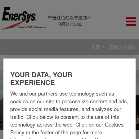
单击红色栏以导航到不
同的公司页面
语言
查看个人档案
人
力
资
YOUR DATA, YOUR
源/
EXPERIENCE
培
训/
We and our partners use technology such as
法
cookies on our site to personalize content and ads,
律
provide social media features, and analyzes our
traffic. Click below to consent to the use of this
technology across the web. Click on our Cookies
Policy in the footer of the page for more