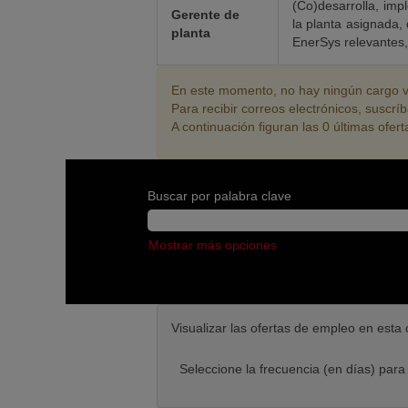
(Co)desarrolla, impl
Gerente de
la planta asignada, 
planta
EnerSys relevantes, 
En este momento, no hay ningún cargo va
Para recibir correos electrónicos, suscr
A continuación figuran las 0 últimas ofer
Buscar por palabra clave
Mostrar más opciones
Visualizar las ofertas de empleo en esta 
Seleccione la frecuencia (en días) para 