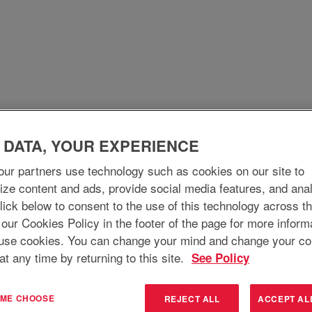
Quienes somos
¿Por qué unirse?
Lo que hacemo
 DATA, YOUR EXPERIENCE
ur partners use technology such as cookies on our site to
ize content and ads, provide social media features, and ana
 Click below to consent to the use of this technology across t
 our Cookies Policy in the footer of the page for more inform
use cookies. You can change your mind and change your co
at any time by returning to this site.
See Policy
T ME CHOOSE
REJECT ALL
ACCEPT AL