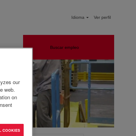
Idioma
Ver perfil
Buscar empleo
s
lyzes our
he web.
ation on
nsent
L COOKIES