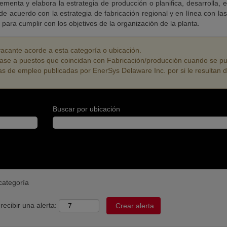
ementa y elabora la estrategia de producción o planifica, desarrolla, 
de acuerdo con la estrategia de fabricación regional y en línea con la
para cumplir con los objetivos de la organización de la planta.
cante acorde a esta categoría o ubicación.
íbase a puestos que coincidan con Fabricación/producción cuando se pu
tas de empleo publicadas por EnerSys Delaware Inc. por si le resultan d
Buscar por ubicación
categoría
recibir una alerta: