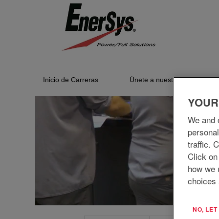
Fabricación/producción
Inicio de Carreras
Únete a nuestra red
YOUR
We and o
personal
traffic.
Click on
how we 
choices 
NO, LE