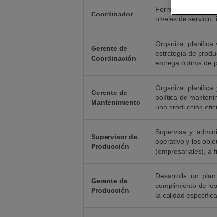
Formula, supervisa,
Coordinador
niveles de servicio, 
Organiza, planifica
Gerente de
estrategia de produc
Coordinación
entrega óptima de pr
Organiza, planifica
Gerente de
política de manteni
Mantenimiento
una producción efici
Supervisa y admini
Supervisor de
operativo y los obje
Producción
(empresariales), a f
Desarrolla un plan
Gerente de
cumplimiento de los 
Producción
la calidad especific