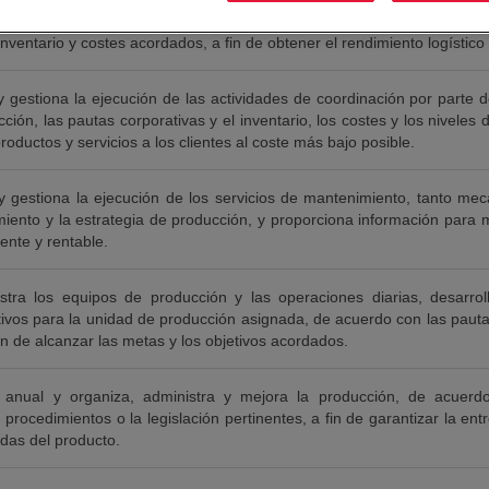
 administra y mejora continuamente (parte de) la planificación de la 
inventario y costes acordados, a fin de obtener el rendimiento logístico s
 y gestiona la ejecución de las actividades de coordinación por parte
ción, las pautas corporativas y el inventario, los costes y los niveles 
oductos y servicios a los clientes al coste más bajo posible.
 y gestiona la ejecución de los servicios de mantenimiento, tanto mec
miento y la estrategia de producción, y proporciona información para me
ente y rentable.
stra los equipos de producción y las operaciones diarias, desarro
tivos para la unidad de producción asignada, de acuerdo con las pautas
in de alcanzar las metas y los objetivos acordados.
 anual y organiza, administra y mejora la producción, de acuerd
procedimientos o la legislación pertinentes, a fin de garantizar la en
adas del producto.