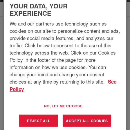
YOUR DATA, YOUR
EXPERIENCE
We and our partners use technology such as
Die Lieferkettenplanung (teilweise)
cookies on our site to personalize content and ads,
ausarbeiten, überwachen, leiten und
stetig verbessern, im Rahmen
provide social media features, and analyzes our
Planer/in
vereinbarter Wartungsstufen, des
traffic. Click below to consent to the use of this
Bestands und der Kosten, um die vom
technology across the web. Click on our Cookies
Kunden geforderte logistische
Policy in the footer of the page for more
Leistungsfähigkeit zu erzielen.
information on how we use cookies. You can
change your mind and change your consent
Durchführung der Planungsaktivitäten
der zugewiesenen Abteilung
choices at any time by returning to this site.
See
organisieren, planen und leiten, im
Policy
Rahmen der Produktionsstrategie, der
Unternehmensrichtlinien, vereinbarten
Planungsleiter/in
Wartungsstufen, des Bestands und der
NO, LET ME CHOOSE
Kosten, um die optimale Lieferung der
Produkte und Dienstleistungen an den
Kunden zu geringstmöglichen Kosten
REJECT ALL
ACCEPT ALL COOKIES
zu realisieren.