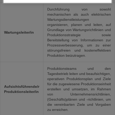
Durchführung von sowohl
mechanischen als auch elektrischen
Wartungsdienstleistungen
organisieren, planen und leiten, auf
Grundlage von Wartungsrichtlinien und
Wartungsleiter/in
Produktionsstrategie sowie
Bereitstellung von Informationen zur
Prozessverbesserung, um zu einer
störungsfreien und kosteneffektiven
Produktion beizutragen.
Produktionsteams und den
Tagesbetrieb leiten und beaufsichtigen,
operativen Produktionsplan und Ziele
für die zugewiesene Produktionseinheit
Aufsichtsführende/r
erstellen und umsetzen, im Rahmen
Produktionsleiter/in
von Unternehmensrichtlinien,
(Geschäfts)plänen und -richtlinien, um
die vereinbarten Ziele und Vorgaben
zu erreichen.