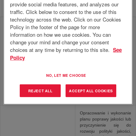
provide social media features, and analyzes our
traffic. Click below to consent to the use of this
technology across the web. Click on our Cookies
Opracowanie i wykonanie
Policy in the footer of the page for more
planu rocznego dla
information on how we use cookies. You can
własnego obszaru
change your mind and change your consent
działalności i/lub
choices at any time by returning to this site.
See
przydzielonej jednostki,
zgodnie z polityką firmy
Policy
Kierownik/Inspektor/Specjalista
EnerSys, skoncentrowaną
ds. BHP
na wdrażaniu,
monitorowaniu
NO, LET ME CHOOSE
i doskonaleniu polityki
BHP w celu
REJECT ALL
ACCEPT ALL COOKIES
zminimalizowania ryzyka
związanego z BHP.
Opracowanie i wykonanie
planu poprawy jakości lub
przyczynienie się do
rozwoju polityki jakości,