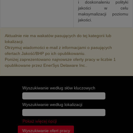
i doskonaleniu polityki
jakości w celu
maksymalizacji poziomu
jakości.
Aktualnie nie ma wakatów pasujących do tej kategorii lub
lokalizacji.
Otrzymuj wiadomości e-mail z informacjami o pasujących
ofertach Jakość/BHP po ich opublikowaniu.
Poniżej zaprezentowano najnowsze oferty pracy w liczbie 1
opublikowane przez EnerSys Delaware Inc..
Wyszukiwanie według słów kluczowych
Wyszukiwanie według lokalizacji
Pokaż więcej opcji