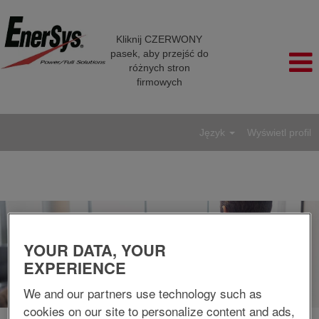
Kliknij CZERWONY
pasek, aby przejść do
różnych stron
firmowych
Język
Wyświetl profil
Jakość/BHP
YOUR DATA, YOUR
EXPERIENCE
We and our partners use technology such as
cookies on our site to personalize content and ads,