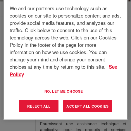
We and our partners use technology such as
cookies on our site to personalize content and ads,
provide social media features, and analyzes our
Élaborent une stratégie marketing pour les
traffic. Click below to consent to the use of this
produits, services et/ou marchés désignés,
obtiennent les approbations nécessaires et
technology across the web. Click on our Cookies
Responsable
garantissent sa mise en œuvre,
Policy in the footer of the page for more
marketing
conformément à la stratégie de l’unité
information on how we use cookies. You can
opérationnelle/l’entreprise, afin de créer et/ou
change your mind and change your consent
de maintenir des produits, services et
marchés solides et rentables.
choices at any time by returning to this site.
See
Policy
Codéveloppent, mettent en œuvre et réalisent
le plan de ventes/comptable du
NO, LET ME CHOOSE
compte/portefeuille assigné, obtiennent et
Commercial
fidélisent les comptes (nouveaux/potentiels) et
établissent et renforcent les relations afin
REJECT ALL
ACCEPT ALL COOKIES
d’atteindre les objectifs commerciaux.
Fournissent une assistance technique et
applicative pour les produits et services