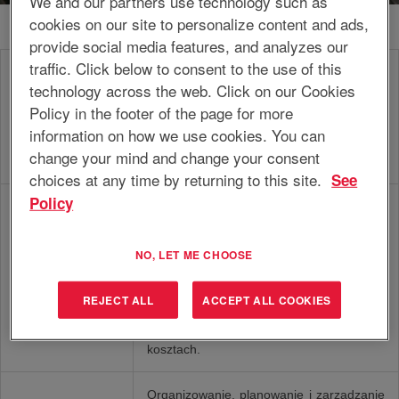
We and our partners use technology such as
cookies on our site to personalize content and ads,
provide social media features, and analyzes our
traffic. Click below to consent to the use of this
Formułowanie, monitorowanie,
technology across the web. Click on our Cookies
zarządzanie i ciągłe doskonalenie (części)
planowania łańcucha dostaw, w ramach
Policy in the footer of the page for more
Planista
uzgodnionych poziomów usług, zapasów
information on how we use cookies. You can
i kosztów, w celu osiągnięcia wydajności
change your mind and change your consent
logistycznej wymaganej przez klienta.
choices at any time by returning to this site.
See
Policy
Organizowanie, planowanie i zarządzanie
realizacją działań planistycznych przez
przydzieloną jednostkę, w ramach
NO, LET ME CHOOSE
strategii produkcji, wytycznych
Kierownik
korporacyjnych i uzgodnionych poziomów
ds. planowania
usług, zapasów i kosztów, w celu realizacji
REJECT ALL
ACCEPT ALL COOKIES
optymalnej dostawy produktów i usług do
klientów przy możliwie najniższych
kosztach.
Organizowanie, planowanie i zarządzanie