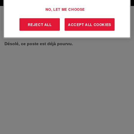
NO, LET ME CHOOSE
Sélectionnez la fréquence (en jours) de réception d’une
alerte :
REJECT ALL
ACCEPT ALL COOKIES
Créer une alerte
Désolé, ce poste est déjà pourvu.