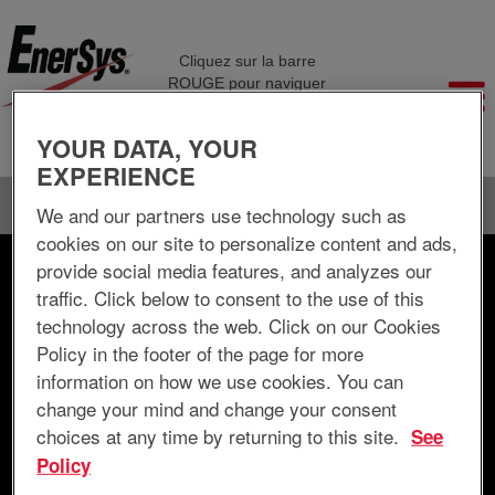
Cliquez sur la barre
ROUGE pour naviguer
entre les différentes
pages de l'entreprise.
YOUR DATA, YOUR
EXPERIENCE
Langue
Visualiser le profil
We and our partners use technology such as
cookies on our site to personalize content and ads,
provide social media features, and analyzes our
Rechercher par mot-clé
traffic. Click below to consent to the use of this
technology across the web. Click on our Cookies
Rechercher par lieu
Policy in the footer of the page for more
information on how we use cookies. You can
Afficher plus d’options
change your mind and change your consent
choices at any time by returning to this site.
See
Policy
Réinitialiser