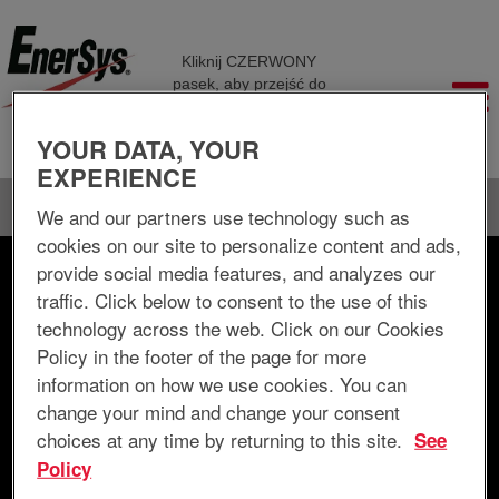
Kliknij CZERWONY
pasek, aby przejść do
różnych stron
firmowych
YOUR DATA, YOUR
EXPERIENCE
Język
Wyświetl profil
We and our partners use technology such as
cookies on our site to personalize content and ads,
provide social media features, and analyzes our
Wyszukiwanie według słów kluczowych
traffic. Click below to consent to the use of this
technology across the web. Click on our Cookies
Wyszukiwanie według lokalizacji
Policy in the footer of the page for more
information on how we use cookies. You can
Pokaż więcej opcji
change your mind and change your consent
choices at any time by returning to this site.
See
Policy
Wyczyść