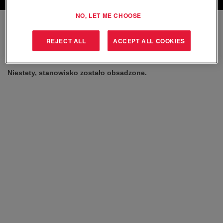
NO, LET ME CHOOSE
Wybierz preferowaną częstotliwość (w dniach) otrzymywania
alertów:
REJECT ALL
ACCEPT ALL COOKIES
Utwórz alert
Niestety, stanowisko zostało obsadzone.