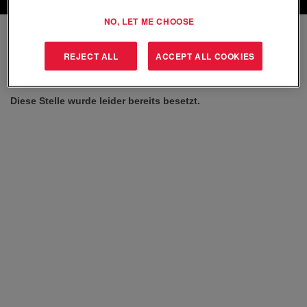
NO, LET ME CHOOSE
Wählen Sie aus, wie oft (in Tagen) Sie eine Benachrichtigung
erhalten möchten:
REJECT ALL
ACCEPT ALL COOKIES
Benachrichtigung erstellen
Diese Stelle wurde leider bereits besetzt.