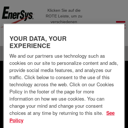
Klicken Sie auf die
ROTE Leiste, um zu
verschiedenen
Unternehmensseiten
zu navigieren
YOUR DATA, YOUR
EXPERIENCE
Sprache
Profil anzeigen
We and our partners use technology such as
cookies on our site to personalize content and ads,
provide social media features, and analyzes our
Nach Stichwort suchen
traffic. Click below to consent to the use of this
technology across the web. Click on our Cookies
Nach Standort suchen
Policy in the footer of the page for more
information on how we use cookies. You can
Mehr Optionen anzeigen
change your mind and change your consent
choices at any time by returning to this site.
See
Policy
Löschen