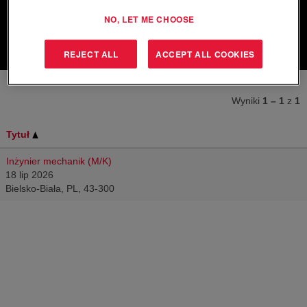
NO, LET ME CHOOSE
Wyczyść
REJECT ALL
ACCEPT ALL COOKIES
Wyniki
1 – 1
z
1
Tytuł
Inżynier mechanik (M/K)
18 lip 2026
Bielsko-Biała, PL, 43-300