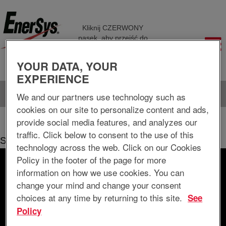
Kliknij CZERWONY
pasek, aby przejść do
różnych stron
firmowych
YOUR DATA, YOUR
EXPERIENCE
Język
Wyświetl profil
We and our partners use technology such as
cookies on our site to personalize content and ads,
(bieżąca
Strona główna
|
w EnerSys Delaware Inc.
provide social media features, and analyzes our
strona)
traffic. Click below to consent to the use of this
Szukaj wyników dla
"".
technology across the web. Click on our Cookies
Policy in the footer of the page for more
Wyszukiwanie według słów kluczowych
information on how we use cookies. You can
change your mind and change your consent
choices at any time by returning to this site.
See
Wyszukiwanie według lokalizacji
Policy
Pokaż więcej opcji