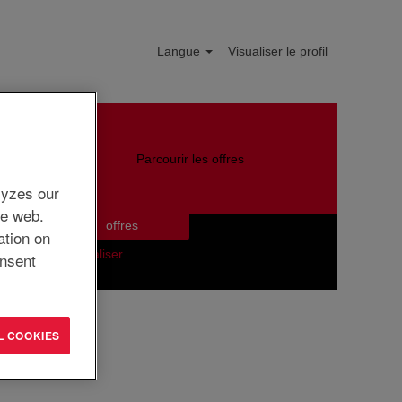
Langue
Visualiser le profil
nerSys Delaware Inc..
indre
Parcourir les offres
lyzes our
he web.
ation on
Réinitialiser
nsent
L COOKIES