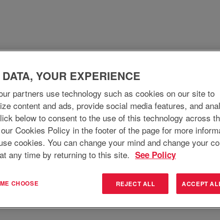
(page
aware Inc.
actuelle)
Warrensburg".
t correspondant à «
».
Warrensburg
uver ci-dessous les 10 offres d’emploi les plus récentes publiées par E
 DATA, YOUR EXPERIENCE
e
Qui nous sommes
Pourquoi nous rejo
ur partners use technology such as cookies on our site to
Rechercher par lieu
ize content and ads, provide social media features, and ana
 Click below to consent to the use of this technology across t
 our Cookies Policy in the footer of the page for more inform
use cookies. You can change your mind and change your co
at any time by returning to this site.
See Policy
e alerte :
T ME CHOOSE
REJECT ALL
ACCEPT AL