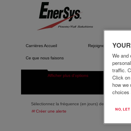
Accueil
|
Warrensburg chez EnerSys Del
Résultats de la recherche pour
"
Il n’y a actuellement aucun poste vacan
Pour vous assister au mieux, veuillez tro
YOUR
Carrières Accueil
Rejoignez notre équip
We and o
Ce que nous faisons
Rechercher par mot-clé
personal
traffic.
Afficher plus d’options
Click on
how we 
choices 
Sélectionnez la fréquence (en jours) de réception d’un
NO, LE
Créer une alerte