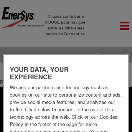
Cliquez sur la barre
ROUGE pour naviguer
entre les différentes
pages de l'entreprise.
Langue
Visualiser le profil
YOUR DATA, YOUR
(page
Accueil
|
chez EnerSys Delaware Inc.
actuelle)
EXPERIENCE
Résultats de la recherche pour
"".
We and our partners use technology such as
cookies on our site to personalize content and ads,
Rechercher par mot-clé
provide social media features, and analyzes our
traffic. Click below to consent to the use of this
Rechercher par lieu
technology across the web. Click on our Cookies
Policy in the footer of the page for more
information on how we use cookies. You can
Afficher plus d’options