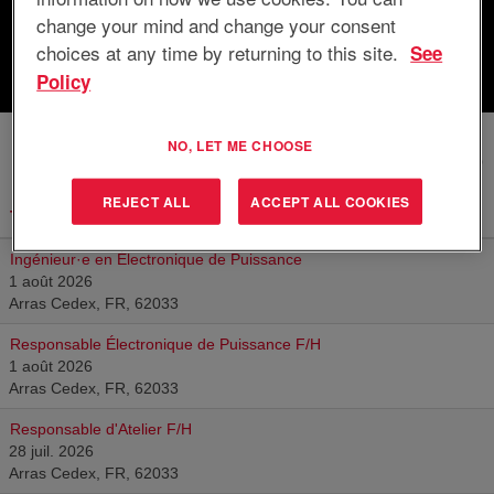
change your mind and change your consent
choices at any time by returning to this site.
See
Réinitialiser
Policy
NO, LET ME CHOOSE
Résultats
1 – 10
sur
10
REJECT ALL
ACCEPT ALL COOKIES
Titre
Ingénieur·e en Électronique de Puissance
1 août 2026
Arras Cedex, FR, 62033
Responsable Électronique de Puissance F/H
1 août 2026
Arras Cedex, FR, 62033
Responsable d'Atelier F/H
28 juil. 2026
Arras Cedex, FR, 62033