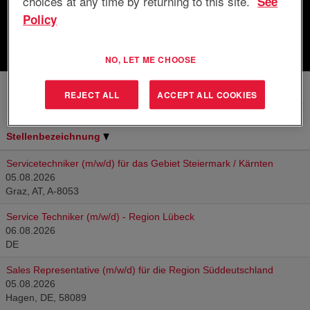
choices at any time by returning to this site.
See
Policy
Löschen
NO, LET ME CHOOSE
REJECT ALL
ACCEPT ALL COOKIES
Ergebnisse
1 – 6
von
6
Stellenbezeichnung
Servicetechniker (m/w/d) für das Gebiet Steiermark / Kärnten
05.08.2026
Graz, AT, A-8053
Service Techniker (m/w/d) - Region Lübeck
06.08.2026
DE
Sales Representative (m/w/d) für die Region Süddeutschland
05.08.2026
Hagen, DE, 58089