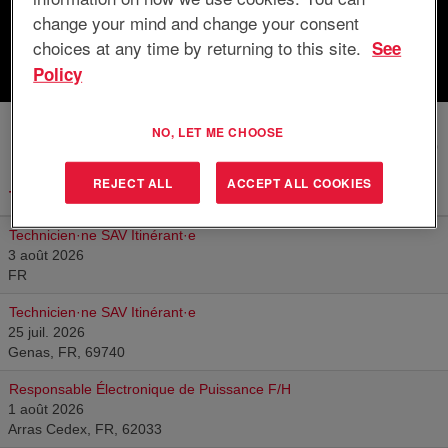
change your mind and change your consent
choices at any time by returning to this site.
See
Réinitialiser
Policy
NO, LET ME CHOOSE
Résultats
1 – 10
sur
10
REJECT ALL
ACCEPT ALL COOKIES
Titre
Technicien·ne SAV Itinérant·e
3 août 2026
FR
Technicien·ne SAV Itinérant·e
25 juil. 2026
Genas, FR, 69740
Responsable Électronique de Puissance F/H
1 août 2026
Arras Cedex, FR, 62033