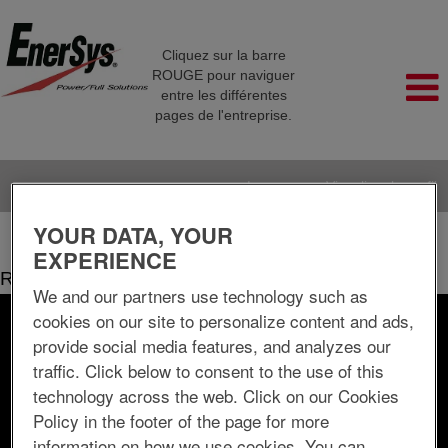
Cliquez sur la barre
ROUGE pour naviguer
entre les différentes
pages de l'entreprise.
Langue
Visualiser le profil
YOUR DATA, YOUR
(page
Accueil
|
chez EnerSys Delaware Inc.
actuelle)
EXPERIENCE
Résultats de la recherche pour
"".
We and our partners use technology such as
cookies on our site to personalize content and ads,
Rechercher par mot-clé
provide social media features, and analyzes our
traffic. Click below to consent to the use of this
Rechercher par lieu
technology across the web. Click on our Cookies
Policy in the footer of the page for more
information on how we use cookies. You can
Afficher plus d’options