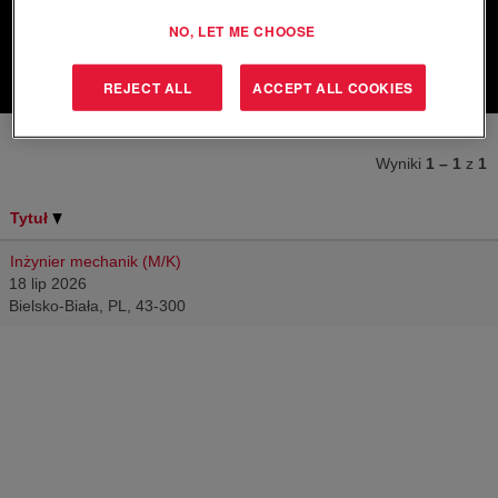
NO, LET ME CHOOSE
Wyczyść
REJECT ALL
ACCEPT ALL COOKIES
Wyniki
1 – 1
z
1
Tytuł
Inżynier mechanik (M/K)
18 lip 2026
Bielsko-Biała, PL, 43-300