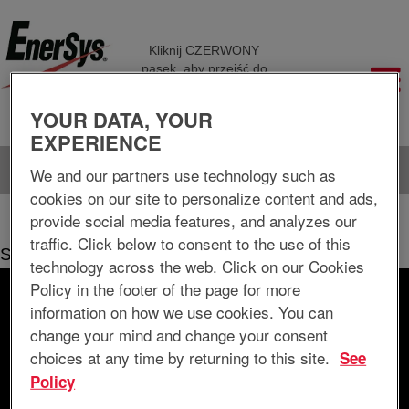
Kliknij CZERWONY
pasek, aby przejść do
różnych stron
firmowych
YOUR DATA, YOUR
EXPERIENCE
Język
Wyświetl profil
We and our partners use technology such as
cookies on our site to personalize content and ads,
(bieżąca
Strona główna
|
w EnerSys Delaware Inc.
provide social media features, and analyzes our
strona)
traffic. Click below to consent to the use of this
Szukaj wyników dla
"".
technology across the web. Click on our Cookies
Policy in the footer of the page for more
Wyszukiwanie według słów kluczowych
information on how we use cookies. You can
change your mind and change your consent
choices at any time by returning to this site.
See
Wyszukiwanie według lokalizacji
Policy
Pokaż więcej opcji