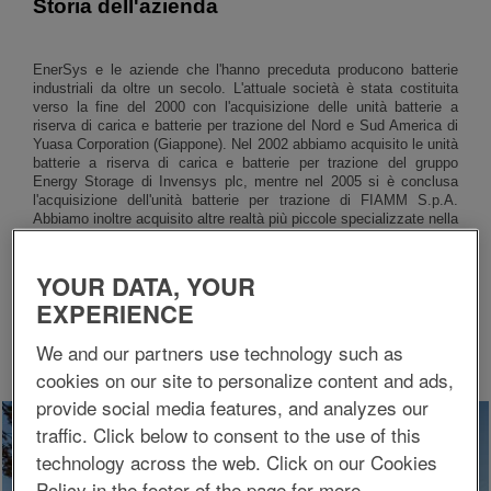
Storia dell'azienda
EnerSys e le aziende che l'hanno preceduta producono batterie
industriali da oltre un secolo. L'attuale società è stata costituita
verso la fine del 2000 con l'acquisizione delle unità batterie a
riserva di carica e batterie per trazione del Nord e Sud America di
Yuasa Corporation (Giappone). Nel 2002 abbiamo acquisito le unità
batterie a riserva di carica e batterie per trazione del gruppo
Energy Storage di Invensys plc, mentre nel 2005 si è conclusa
l'acquisizione dell'unità batterie per trazione di FIAMM S.p.A.
Abbiamo inoltre acquisito altre realtà più piccole specializzate nella
produzione di batterie speciali al nichel, fonti di energia al litio,
batterie al piombo-acido e batterie industriali. I nostri prodotti
coprono un'ampia gamma di dimensioni, configurazioni e capacità
YOUR DATA, YOUR
elettriche, consentendoci di soddisfare un gran numero di
EXPERIENCE
applicazioni. Maggiori informazioni sui nostri prodotti sono
disponibili sul nostro sito all'indirizzo www.enersys.com.
We and our partners use technology such as
cookies on our site to personalize content and ads,
provide social media features, and analyzes our
traffic. Click below to consent to the use of this
technology across the web. Click on our Cookies
Policy in the footer of the page for more