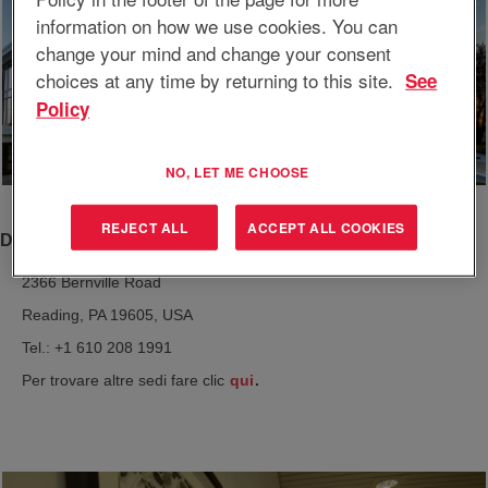
information on how we use cookies. You can
change your mind and change your consent
choices at any time by returning to this site.
See
Policy
NO, LET ME CHOOSE
REJECT ALL
ACCEPT ALL COOKIES
Direzione generale
2366 Bernville Road
Reading, PA 19605, USA
Tel.: +1 610 208 1991
Per trovare altre sedi fare clic
qui
.