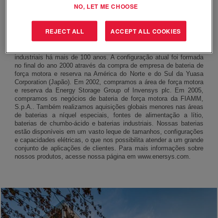
NO, LET ME CHOOSE
História da empresa
REJECT ALL
ACCEPT ALL COOKIES
A EnerSys e suas empresas antecessoras fabricam baterias
industriais há mais de 100 anos. A configuração atual foi formada
no final do ano 2000 através da compra de empresa de bateria de
força motora e reserva na América do Norte e do Sul da Yuasa
Corporation (Japão). Em 2002, compramos a área de força motora
e reserva da Energy Storage Group of Invensys plc. Em 2005,
compramos os negócios de bateria de força motora da FIAMM,
S.p.A.. Também realizamos aquisições globais menores nas áreas
de baterias a níquel especiais, fontes de alimentação a lítio,
baterias de chumbo-ácido e baterias industriais. Nossas baterias
estão disponíveis em um vasto leque de tamanhos, configurações
e capacidades elétricas, o que nos possibilita atender a um grande
conjunto de aplicações de clientes. Para mais informações sobre
nossos produtos, acesse nossa página em www.enersys.com.