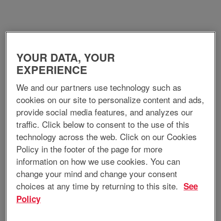
YOUR DATA, YOUR
O que fazemos
EXPERIENCE
We and our partners use technology such as
A EnerSys é líder mundial em soluções de energia armazenada
para aplicações industriais. Complementamos nossa ampla linha
cookies on our site to personalize content and ads,
de sistemas de energia e força motora com um conjunto completo
provide social media features, and analyzes our
de sistemas e serviços integrados. Com unidades de venda e
atendimento espalhadas por todo o mundo, a EnerSys está
traffic. Click below to consent to the use of this
comprometida em oferecer aos seus clientes os sistemas de
technology across the web. Click on our Cookies
energia mais inovadores e da mais alta qualidade disponíveis.
Policy in the footer of the page for more
Com sede nos Estados Unidos e filiais na Europa e Ásia, a
EnerSys emprega mais de dez mil profissionais e opera
information on how we use cookies. You can
instalações de montagem e fabricação em todo o mundo. A ampla
change your mind and change your consent
infraestrutura e mais de 100 anos de experiência com baterias
posiciona a EnerSys na vanguarda quando o assunto é
choices at any time by returning to this site.
See
desenvolvimento de novos produtos e capacidade de manufatura.
Policy