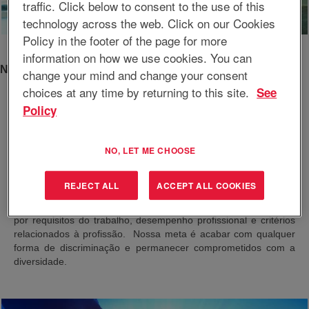
traffic. Click below to consent to the use of this
technology across the web. Click on our Cookies
Policy in the footer of the page for more
information on how we use cookies. You can
Nosso compromisso
change your mind and change your consent
choices at any time by returning to this site.
See
Policy
A EnerSys tem o compromisso de proporcionar oportunidades
de trabalho justas em todos os aspectos do trabalho para todos
os interessados qualificados e profissionais independentemente
NO, LET ME CHOOSE
de sexo, raça, cor, religião, nacionalidade, idade, deficiência,
status de ex-combatente ou quaisquer outras características
protegidas pela lei. Dessa forma, adotamos um plano de
REJECT ALL
ACCEPT ALL COOKIES
ações afirmativas para nos ajudar a garantir que nossas
políticas sobre trabalho sejam pautadas única e exclusivamente
por requisitos do trabalho, desempenho profissional e critérios
relacionados à profissão. Nossa meta é acabar com qualquer
forma de discriminação e permanecer comprometidos com a
diversidade.