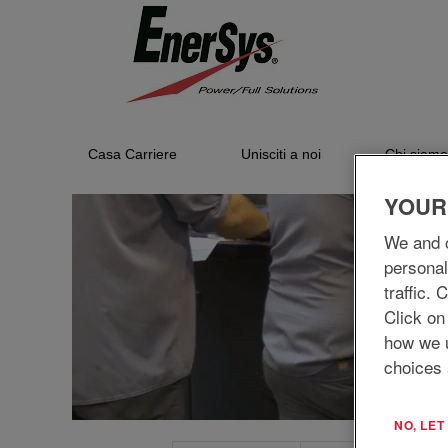
Fabbricazione/Produzione
Casa Carriere
Unisciti a noi
Chi siamo
YOUR
We and o
personal
traffic.
Click on
how we 
choices 
NO, LE