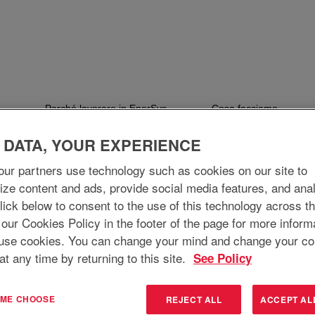
Perché lavorare in EnerSys
Cosa facciamo
 DATA, YOUR EXPERIENCE
ur partners use technology such as cookies on our site to
ize content and ads, provide social media features, and ana
 Click below to consent to the use of this technology across t
 our Cookies Policy in the footer of the page for more inform
use cookies. You can change your mind and change your co
at any time by returning to this site.
See Policy
T ME CHOOSE
REJECT ALL
ACCEPT AL