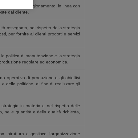
atena di approvvigionamento, in linea con
ieste dal cliente.
nità assegnata, nel rispetto della strategia
ti, per fornire ai clienti prodotti e servizi
 la politica di manutenzione e la strategia
na produzione regolare ed economica.
no operativo di produzione e gli obiettivi
e delle politiche, al fine di realizzare gli
strategia in materia e nel rispetto delle
 nelle quantità e della qualità richiesta,
pa, struttura e gestisce l'organizzazione