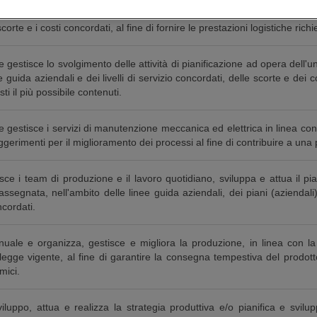
estisce e migliora costantemente una parte della pianificazione della c
le scorte e i costi concordati, al fine di fornire le prestazioni logistiche rich
e gestisce lo svolgimento delle attività di pianificazione ad opera dell'u
e guida aziendali e dei livelli di servizio concordati, delle scorte e dei cos
sti il più possibile contenuti.
e gestisce i servizi di manutenzione meccanica ed elettrica in linea con
ggerimenti per il miglioramento dei processi al fine di contribuire a u
ce i team di produzione e il lavoro quotidiano, sviluppa e attua il pia
assegnata, nell'ambito delle linee guida aziendali, dei piani (aziendali) 
ncordati.
nuale e organizza, gestisce e migliora la produzione, in linea con la 
egge vigente, al fine di garantire la consegna tempestiva del prodotto,
mici.
iluppo, attua e realizza la strategia produttiva e/o pianifica e svilup