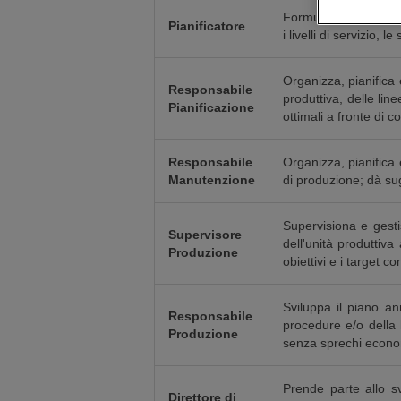
Formula, monitora, g
Pianificatore
i livelli di servizio, 
Organizza, pianifica 
Responsabile
produttiva, delle line
Pianificazione
ottimali a fronte di co
Responsabile
Organizza, pianifica 
Manutenzione
di produzione; dà su
Supervisiona e gestis
Supervisore
dell'unità produttiva 
Produzione
obiettivi e i target co
Sviluppa il piano an
Responsabile
procedure e/o della l
Produzione
senza sprechi econo
Prende parte allo sv
Direttore di