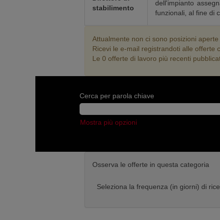
dell'impianto assegna
stabilimento
funzionali, al fine di
Attualmente non ci sono posizioni aperte
Ricevi le e-mail registrandoti alle offer
Le 0 offerte di lavoro più recenti pubbli
Cerca per parola chiave
Mostra più opzioni
Osserva le offerte in questa categoria
Seleziona la frequenza (in giorni) di ric