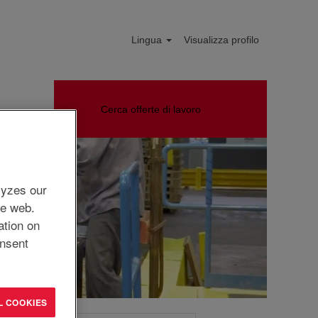
Lingua
Visualizza profilo
Cerca offerte di lavoro
lyzes our
he web.
ation on
nsent
L COOKIES