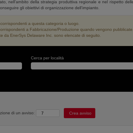
to, nell'ambito della strategia produttiva regionale e nel rispetto dell
 conseguire gli obiettivi di organizzazione dell’impianto.
 corrispondenti a questa categoria o luogo.
te corrispondenti a Fabbricazione/Produzione quando vengono pubblicate
cate da EnerSys Delaware Inc. sono elencate di seguito.
Cerca per località
ezione di un avviso: