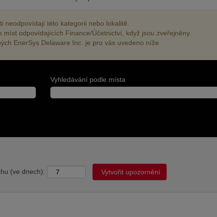
 neodpovídají této kategorii nebo lokalitě.
h míst odpovídajících Finance/Účetnictví, když jsou zveřejněny.
ných EnerSys Delaware Inc. je pro vás uvedeno níže.
Vyhledávání podle místa
ahu (ve dnech):