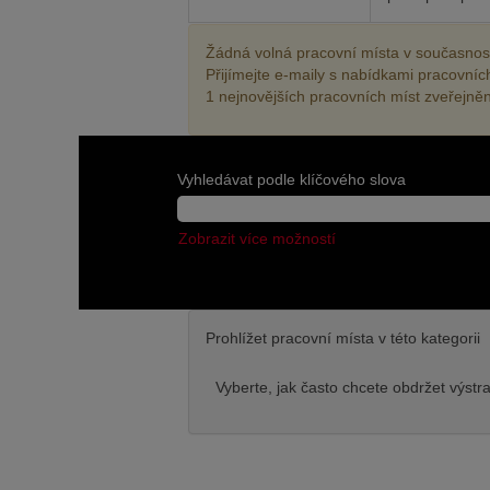
Žádná volná pracovní místa v současnosti
Přijímejte e-maily s nabídkami pracovníc
1 nejnovějších pracovních míst zveřejně
Vyhledávat podle klíčového slova
Zobrazit více možností
Prohlížet pracovní místa v této kategorii
Vyberte, jak často chcete obdržet výstr