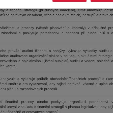
anční správu a průběh účetních procesů v příslušné organizační sl
upy a finanční strategií (příslušných oddělení), čímž umožňuje opti
azů se správným obsahem, včas a podle (místních) postupů a právních
 záležitosti a procesy (včetně plánování a kontroly) v příslušné p
zásadami a poskytuje poradenství a podporu při plnění cílů s oh
ebo provádí auditní činnosti a analýzy, vykazuje výsledky auditu a i
slušné auditované organizační složce v souladu s aktuálními strategie
závislého a objektivního ujištění subjektů auditu a vedení ohledně a
ích kontrol.
analyzuje a vykazuje průběh obchodních/finančních procesů a (kons
ámci směrnic pro vykazování, aby zajistil správné, včasné a úplné o
poru plánu a rozhodovacích procesů.
tní finanční procesy a/nebo poskytuje organizaci poradenství
ální úrovni v souladu s finanční strategií a platnou legislativou, aby z
běhu finančně orientovaných procesů.