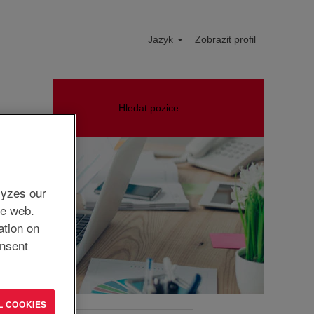
Jazyk
Zobrazit profil
Hledat pozice
lyzes our
he web.
ation on
nsent
L COOKIES