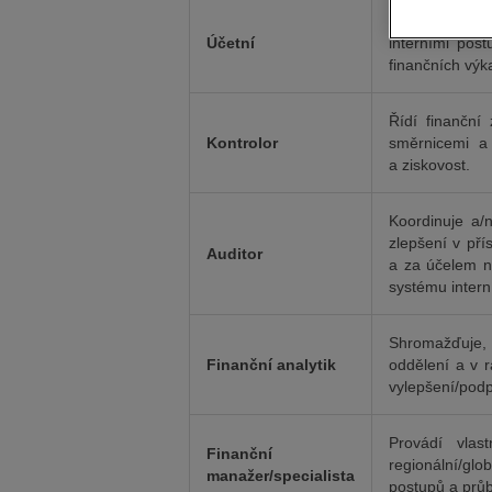
Zajišťuje fin
Účetní
interními post
finančních výk
Řídí finanční
Kontrolor
směrnicemi a 
a ziskovost.
Koordinuje a/n
zlepšení v pří
Auditor
a za účelem ne
systému intern
Shromažďuje, 
Finanční analytik
oddělení a v r
vylepšení/pod
Provádí vlas
Finanční
regionální/glob
manažer/specialista
postupů a prů