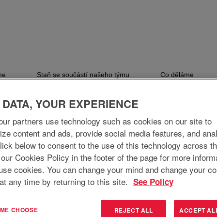
me
Staň se součástí našeho týmu
Co děláme
 DATA, YOUR EXPERIENCE
ur partners use technology such as cookies on our site to
ize content and ads, provide social media features, and ana
 Click below to consent to the use of this technology across t
 our Cookies Policy in the footer of the page for more inform
use cookies. You can change your mind and change your co
at any time by returning to this site.
See Policy
T ME CHOOSE
REJECT ALL
ACCEPT AL