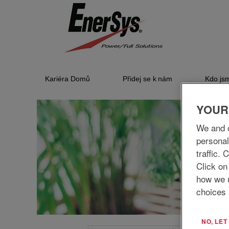
Finance/
Účetnictví
Kariéra Domů
Přidej se k nám
Kdo js
YOUR
We and o
personal
traffic.
Click on
how we 
choices 
NO, LE