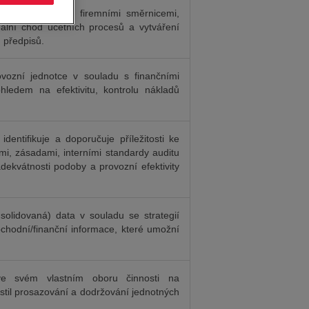
ožce v souladu s firemními směrnicemi,
mální chod účetních procesů a vytváření
 předpisů.
rovozní jednotce v souladu s finančními
ledem na efektivitu, kontrolu nákladů
dentifikuje a doporučuje příležitosti ke
mi, zásadami, interními standardy auditu
dekvátnosti podoby a provozní efektivity
olidovaná) data v souladu se strategií
bchodní/finanční informace, které umožní
 ve svém vlastním oboru činnosti na
ajistil prosazování a dodržování jednotných