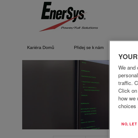
Informační
technologie
Kariéra Domů
Přidej se k nám
Kdo js
YOUR
We and o
personal
traffic.
Click on
how we 
choices 
NO, LE