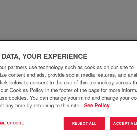
me
Staň se součástí našeho týmu
Co děláme
 DATA, YOUR EXPERIENCE
ur partners use technology such as cookies on our site to
ize content and ads, provide social media features, and ana
 Click below to consent to the use of this technology across t
 our Cookies Policy in the footer of the page for more inform
use cookies. You can change your mind and change your co
at any time by returning to this site.
See Policy
T ME CHOOSE
REJECT ALL
ACCEPT AL