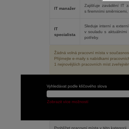
Zajišťuje zavádění IT z
IT manažer
s firemními směrnicemi, (
Sleduje interní a exter
IT
v souladu s aktuálními 
specialista
potřeby.
Žádná volná pracovní místa v současnosti
Přijímejte e-maily s nabídkami pracovníc
1 nejnovějších pracovních míst zveřejně
Vyhledávat podle klíčového slova
Zobrazit více možností
Prohlížet pracovní místa v této kategorii