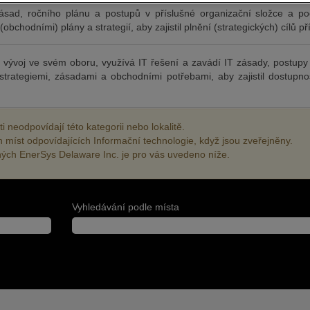
ásad, ročního plánu a postupů v příslušné organizační složce a podí
obchodními) plány a strategií, aby zajistil plnění (strategických) cílů p
ní vývoj ve svém oboru, využívá IT řešení a zavádí IT zásady, postupy
strategiemi, zásadami a obchodními potřebami, aby zajistil dostupno
 neodpovídají této kategorii nebo lokalitě.
h míst odpovídajících Informační technologie, když jsou zveřejněny.
ných EnerSys Delaware Inc. je pro vás uvedeno níže.
Vyhledávání podle místa