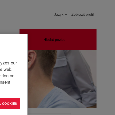
Jazyk
Zobrazit profil
Hledat pozice
lyzes our
he web.
ation on
nsent
L COOKIES