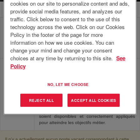
cookies on our site to personalize content and ads,
provide social media features, and analyzes our
traffic. Click below to consent to the use of this
technology across the web. Click on our Cookies
Analysent, conseillent et mettent en œuvre des
Partenaire
solutions RH intégrées pour l’unité/la discipline
Policy in the footer of the page for more
commercial
assignée conformément aux stratégies métier et
information on how we use cookies. You can
RH
politiques RH existantes, contribuant à
change your mind and change your consent
l’efficience et l’efficacité des processus métier.
choices at any time by returning to this site.
See
Policy
Contribuent à l’élaboration et à la mise en
œuvre de politiques RH dans leur propre
domaine d’expertise et offrent soutien et
NO, LET ME CHOOSE
informations aux responsables et/ou aux
Spécialiste
employés conformément aux directives de
RH
l’entreprise, au budget convenu et au plan RH
REJECT ALL
ACCEPT ALL COOKIES
global, de façon à ce que les politiques,
procédures, processus, systèmes et outils RH
soient disponibles et correctement appliqués
pour atteindre les objectifs métier.
Il n’y a actuellement aucun poste vacant correspondant à cette