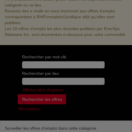
catégorie ou ce lieu.
Recevez des e-mails en vous inscrivant aux offres d’emploi
correspondant à RH/Formation/Juridique sitôt qu’elles sont
publiées.
Les 10 offres d’emploi les plus récentes publiées par EnerSys
Delaware Inc. sont énumérées ci-dessous pour votre commodité.
Rechercher par mot-clé
Rechercher par lieu
Afficher plus d’options
Réinitialiser
Surveiller les offres d’emploi dans cette catégorie