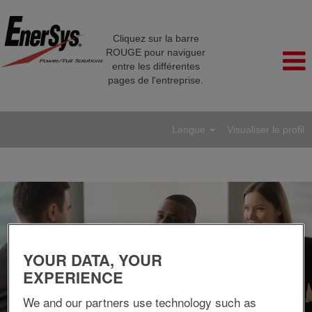
Cliquez sur la barre
ROUGE pour naviguer
entre les différentes
pages de l'entreprise.
Langue
Visualiser le profil
RH/Formation/Juridique
YOUR DATA, YOUR
EXPERIENCE
We and our partners use technology such as