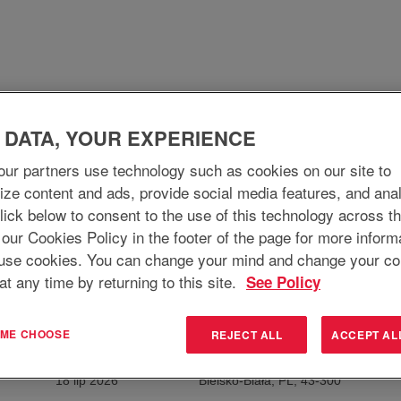
(bieżąca
c.
strona)
Wyszukiwanie według lokalizacji
 DATA, YOUR EXPERIENCE
Kim jesteśmy
Dlaczego warto?
Co robimy
ur partners use technology such as cookies on our site to
ize content and ads, provide social media features, and ana
 Click below to consent to the use of this technology across t
 our Cookies Policy in the footer of the page for more inform
use cookies. You can change your mind and change your co
at any time by returning to this site.
See Policy
Data
Lokalizacja
T ME CHOOSE
REJECT ALL
ACCEPT AL
18 lip 2026
Bielsko-Biała, PL, 43-300