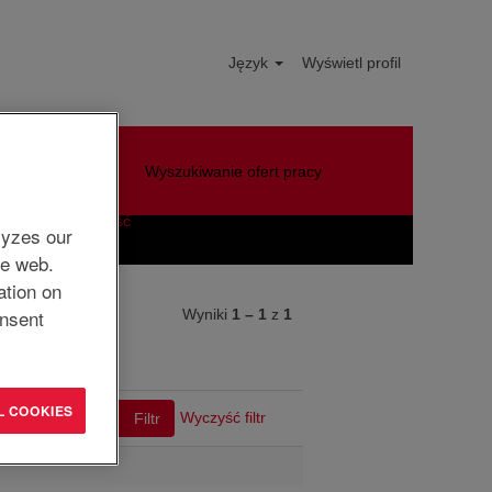
Język
Wyświetl profil
Wyszukiwanie ofert pracy
Wyczyść
lyzes our
he web.
ation on
nsent
Wyniki
1 – 1
z
1
L COOKIES
Wyczyść filtr