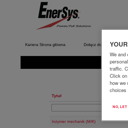
Strona główna
|
w EnerSys Delaware In
Szukaj wyników dla
"".
Wyszukiwanie według słów kluczowych
YOUR
Kariera Strona główna
Dołącz do nas
Pokaż więcej opcji
We and o
personal
traffic.
Click on
how we 
choices 
Tytuł
NO, LE
Inżynier mechanik (M/K)