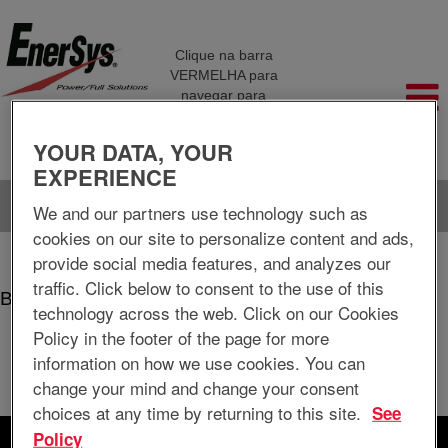
Clique na barra
VERMELHA para
navegar para
diferentes páginas da
empresa
YOUR DATA, YOUR
EXPERIENCE
Idioma
Ver perfil
We and our partners use technology such as
cookies on our site to personalize content and ads,
(página
Início
|
Springfield+mo em EnerSys Delaware Inc.
provide social media features, and analyzes our
atual)
traffic. Click below to consent to the use of this
Buscar resultados para
"springfield+mo".
technology across the web. Click on our Cookies
Policy in the footer of the page for more
Atualmente, não existem vagas correspondentes a "
".
springfield+mo
information on how we use cookies. You can
As 0 vagas mais recentes publicadas por EnerSys Delaware Inc.
change your mind and change your consent
estão listadas abaixo para sua conveniência.
choices at any time by returning to this site.
See
Policy