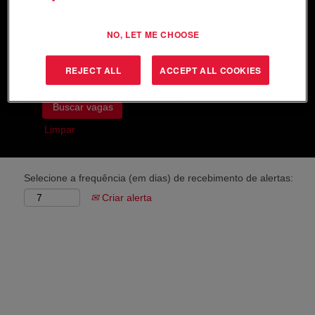
Procurar por palavra-chave
NO, LET ME CHOOSE
Pesquisar por localização
REJECT ALL
ACCEPT ALL COOKIES
Mostrar mais opções
Limpar
Selecione a frequência (em dias) de recebimento de alertas:
Criar alerta