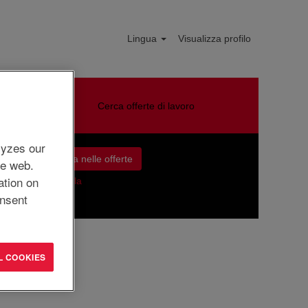
Lingua
Visualizza profilo
Cerca offerte di lavoro
lyzes our
he web.
ation on
Cancella
nsent
L COOKIES