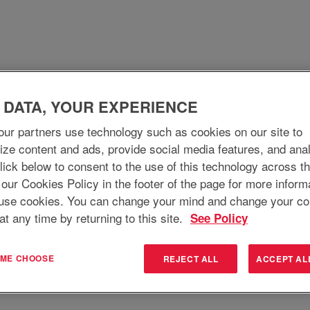
(pagina
c.
corrente)
corrispondenti "
".
cate da EnerSys Delaware Inc. sono elencate di seguito.
 DATA, YOUR EXPERIENCE
Perché lavorare in EnerSys
Cosa facciamo
ur partners use technology such as cookies on our site to
Cerca per località
ize content and ads, provide social media features, and ana
 Click below to consent to the use of this technology across t
 our Cookies Policy in the footer of the page for more inform
use cookies. You can change your mind and change your co
at any time by returning to this site.
See Policy
T ME CHOOSE
REJECT ALL
ACCEPT AL